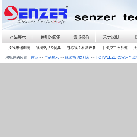
漆线末端剥离
线缆热切&剥离
电感线圈检测设备
手操控二液系统
液
您现在的位置：
首页
>>
产品展示
>>
线缆热切&剥离
>>
HOTWEEZERS军用导